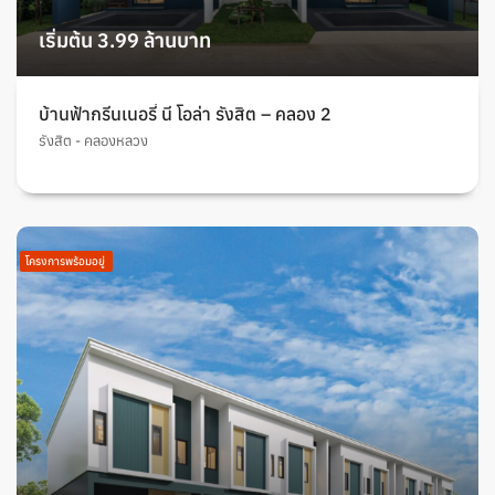
เริ่มต้น 3.99 ล้านบาท
บ้านฟ้ากรีนเนอรี่ นี โอล่า รังสิต – คลอง 2
รังสิต - คลองหลวง
โครงการพร้อมอยู่