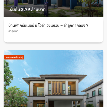
เริ่มต้น 3.79 ล้านบาท
บ้านฟ้ากรีนเนอรี่ นี โอล่า วงแหวน – ลำลูกกาคลอง 7
ลำลูกกา
โครงการพร้อมอยู่