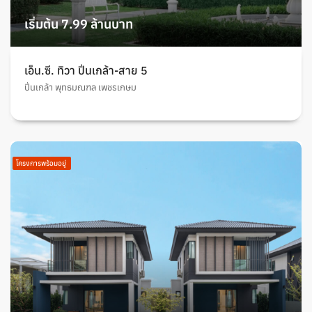
เริ่มต้น 7.99 ล้านบาท
เอ็น.ซี. ทิวา ปิ่นเกล้า-สาย 5
ปิ่นเกล้า พุทธมณฑล เพชรเกษม
โครงการพร้อมอยู่