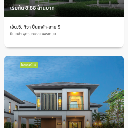
เริ่มต้น 8.88 ล้านบาท
เอ็น.ซี. ทิวา ปิ่นเกล้า-สาย 5
ปิ่นเกล้า พุทธมณฑล เพชรเกษม
โครงการใหม่