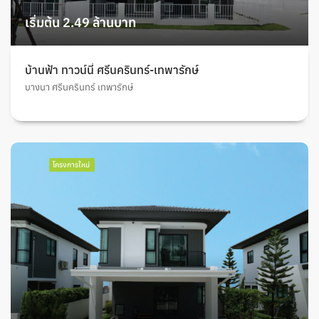
เริ่มต้น 2.49 ล้านบาท
บ้านฟ้า ทาวน์นี่ ศรีนครินทร์-เทพารักษ์
บางนา ศรีนครินทร์ เทพารักษ์
โครงการใหม่