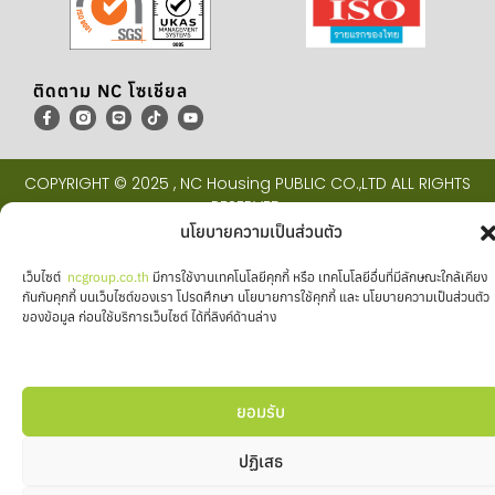
ติดตาม NC โซเชียล
COPYRIGHT © 2025 , NC Housing PUBLIC CO.,LTD ALL RIGHTS
RESERVED.
นโยบายความเป็นส่วนตัว
เว็บไซต์
ncgroup.co.th
มีการใช้งานเทคโนโลยีคุกกี้ หรือ เทคโนโลยีอื่นที่มีลักษณะใกล้เคียง
กันกับคุกกี้ บนเว็บไซต์ของเรา โปรดศึกษา นโยบายการใช้คุกกี้ และ นโยบายความเป็นส่วนตัว
ของข้อมูล ก่อนใช้บริการเว็บไซต์ ได้ที่ลิงค์ด้านล่าง
ยอมรับ
ปฏิเสธ