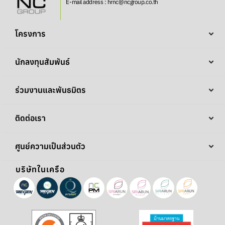
E-mail address : hrnc@ncgroup.co.th
โครงการ
นักลงทุนสัมพันธ์
ร่วมงานและพันธมิตร
ติดต่อเรา
ศูนย์ความเป็นส่วนตัว
บริษัทในเครือ