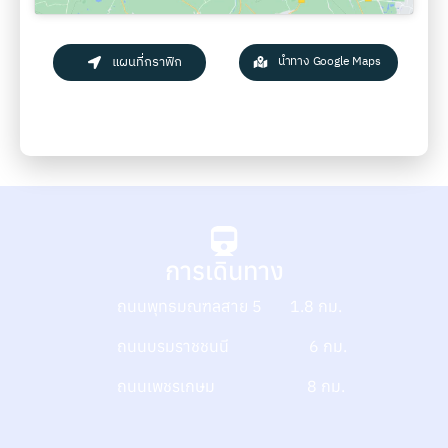
แผนที่กราฟิก
นำทาง Google Maps
การเดินทาง
ถนนพุทธมณฑลสาย 5 1.8 กม.
ถนนบรมราชชนนี 6 กม.
ถนนเพชรเกษม 8 กม.