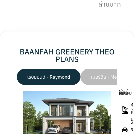
ล้านบาท
BAANFAH GREENERY THEO
PLANS
เรย์มอนด์ - Raymond
เมอร์ดิธ - Merdith
พื้นที่ใช้สอย 200 ตร.ม.
4
4
ห
ห
น
2 
1
จ