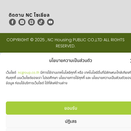
ติดตาม NC โซเชียล
COPYRIGHT © 2025 , NC Housing PUBLIC CO.,LTD ALL RIGHTS
RESERVED.
นโยบายความเป็นส่วนตัว
เว็บไซต์
ncgroup.co.th
มีการใช้งานเทคโนโลยีคุกกี้ หรือ เทคโนโลยีอื่นที่มีลักษณะใกล้เคียงก
กับคุกกี้ บนเว็บไซต์ของเรา โปรดศึกษา นโยบายการใช้คุกกี้ และ นโยบายความเป็นส่วนตัวขอ
ข้อมูล ก่อนใช้บริการเว็บไซต์ ได้ที่ลิงค์ด้านล่าง
ยอมรับ
ปฏิเสธ