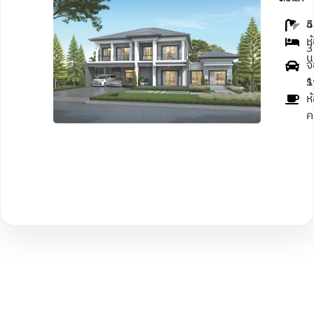
4
5
ห
3 
น
จ
1
ร
ห
ค