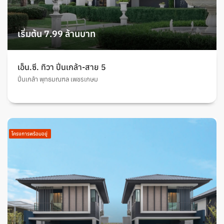
เริ่มต้น 7.99 ล้านบาท
เอ็น.ซี. ทิวา ปิ่นเกล้า-สาย 5
ปิ่นเกล้า พุทธมณฑล เพชรเกษม
โครงการพร้อมอยู่