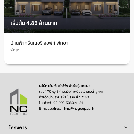
เริ่มต้น 4.85 ล้านบาท
บ้านฟ้ากรีนเนอรี่ ลอฟท์ พัทยา
พัทยา
บริษัท เอ็น.ซี.เฮ้าส์ซิ่ง จำกัด (มหาชน)
เลขที่ 70 หมู่ 5 ตำบลบึงคำพร้อย อำเภอลำลูกกา
จังหวัดปทุมธานี รหัสไปรษณีย์ 12150
โทรศัพท์ : 02-993-5080 ต่อ 81
E-mail address : hrnc@ncgroup.co.th
โครงการ