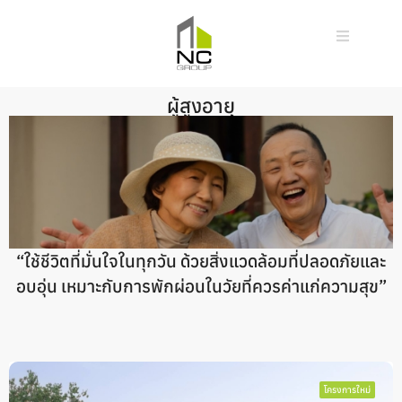
ผู้สูงอายุ
“ใช้ชีวิตที่มั่นใจในทุกวัน ด้วยสิ่งแวดล้อมที่ปลอดภัยและ
อบอุ่น เหมาะกับการพักผ่อนในวัยที่ควรค่าแก่ความสุข”
โครงการใหม่