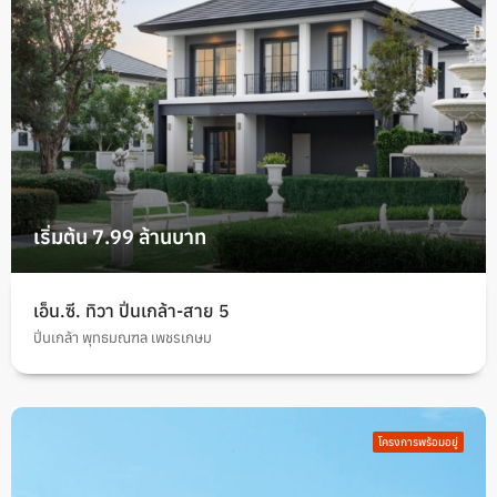
เริ่มต้น 7.99 ล้านบาท
เอ็น.ซี. ทิวา ปิ่นเกล้า-สาย 5
ปิ่นเกล้า พุทธมณฑล เพชรเกษม
โครงการพร้อมอยู่