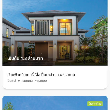
เริ่มต้น 4.3 ล้านบาท
บ้านฟ้ากรีนเนอรี่ ธีโอ ปิ่นเกล้า – เพชรเกษม
ปิ่นเกล้า พุทธมณฑล เพชรเกษม
โครงการใหม่