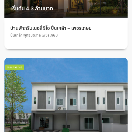
เริ่มต้น 4.3 ล้านบาท
บ้านฟ้ากรีนเนอรี่ ธีโอ ปิ่นเกล้า – เพชรเกษม
ปิ่นเกล้า พุทธมณฑล เพชรเกษม
โครงการใหม่