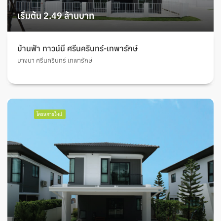
เริ่มต้น 2.49 ล้านบาท
บ้านฟ้า ทาวน์นี่ ศรีนครินทร์-เทพารักษ์
บางนา ศรีนครินทร์ เทพารักษ์
โครงการใหม่