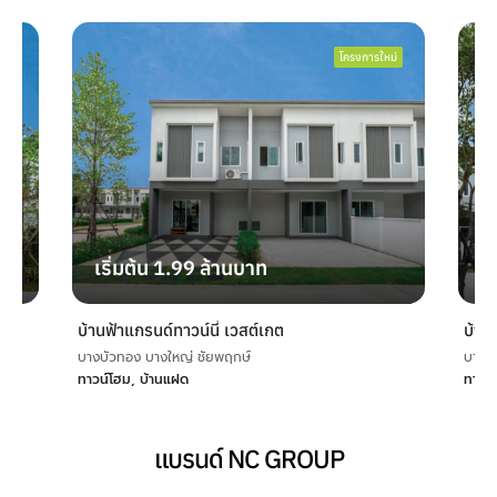
หม่
โครงการใหม่
เริ่มต้น 1.99 ล้านบาท
เร
บ้านฟ้าแกรนด์ทาวน์นี่ เวสต์เกต
บ้านฟ
บางบัวทอง บางใหญ่ ชัยพฤกษ์
บางนา
ทาวน์โฮม, บ้านแฝด
ทาวน์
แบรนด์ NC GROUP