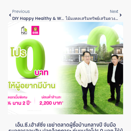
Previous
Next
DIY Happy Healthy & Wealthy Box @ NC ROYAL
ไม้มงคลเสริมทรัพย์เสริมดวง @ บ้านฟ้าทาวน์นี่ ปิ่นเกล้า – สาย 5
เอ็น.ซี.เฮ้าส์ซิ่ง เขย่าตลาดผู้ซื้อบ้านกลางปี จับมือ
ธนาคารออมสิน ปลดล็อกภาระ ทุ่มงบจัดโปร 0 บาท ให้ผู้